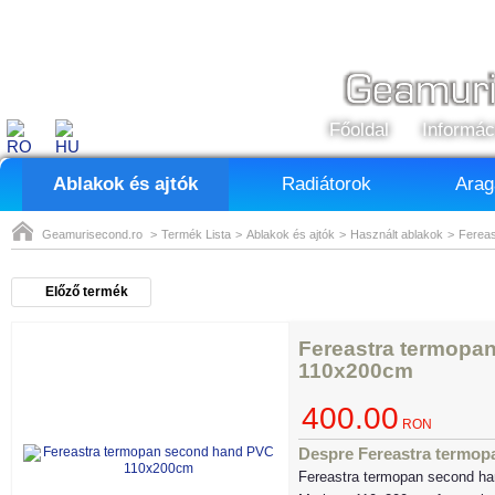
Főoldal
Informác
Ablakok és ajtók
Radiátorok
Arag
Geamurisecond.ro
>
Termék Lista
>
Ablakok és ajtók
>
Használt ablakok
>
Ferea
Előző termék
Fereastra termopa
110x200cm
400.00
RON
Despre Fereastra termo
Fereastra termopan second ha