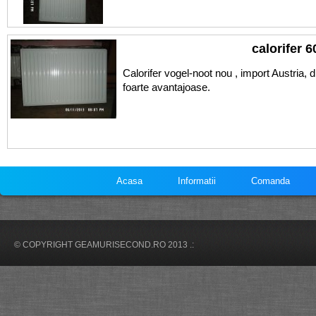
calorifer 
Calorifer vogel-noot nou , import Austria, di
foarte avantajoase.
Acasa
Informatii
Comanda
© COPYRIGHT GEAMURISECOND.RO 2013 .: