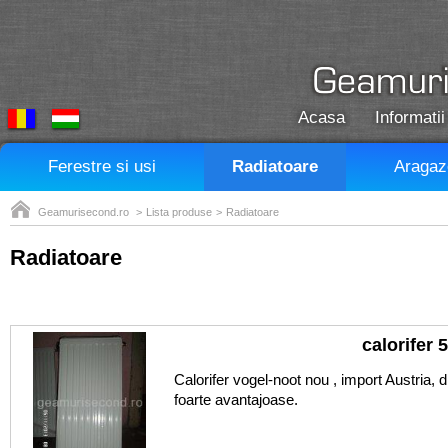
Acasa
Informatii
Ferestre si usi
Radiatoare
Aragaz
Geamurisecond.ro
>
Lista produse
>
Radiatoare
Radiatoare
calorifer 
Calorifer vogel-noot nou , import Austria, di
foarte avantajoase.