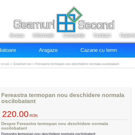
Acasa
Informatii
Comanda
Contact
Galeri
iatoare
Aragaze
Cazane cu lemn
 si usi
>
Geamuri noi
>
Fereastra termopan nou deschidere normala oscilobatant
Fereastra termopan nou deschidere normala
oscilobatant
220.00
RON
Despre Fereastra termopan nou deschidere normala
oscilobatant
Fereastra termopan nou deschidere normala oscilobatant.