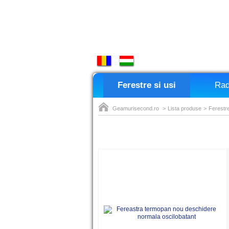
Ferestre si usi
Rad
Geamurisecond.ro
>
Lista produse
>
Ferestre